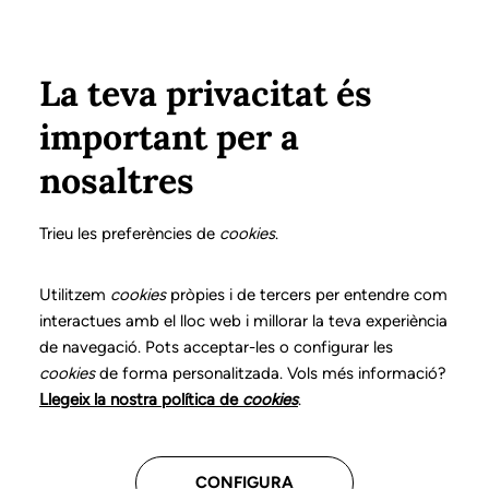
Pasar al contenido principal
Configura
Xarxes Socials
Select your language
ÁREA PRIVADA
La teva privacitat és
important per a
Inicio
Declaración de posicionamientos y buenas prácticas en el ejercicio profesional de la logopedia
17. Alteraciones de la fluidez del habla
¿Qué es?
nosaltres
DECLARACIÓN DE POSICIONAMIENTOS Y BUENAS
PRÁCTICAS EN EL EJERCICIO PROFESIONAL DE LA
Trieu les preferències de
cookies
.
LOGOPEDIA
17. Alteraciones de la
Utilitzem
cookies
pròpies i de tercers per entendre com
interactues amb el lloc web i millorar la teva experiència
fluidez del habla
de navegació. Pots acceptar-les o configurar les
cookies
de forma personalitzada. Vols més informació?
Descarga el capítulo
Llegeix la nostra política de
cookies
.
CONFIGURA