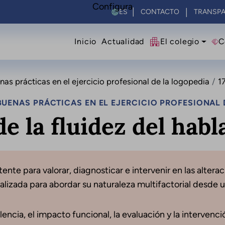
Configura
Select your language
CONTACTO
TRANSPA
Navegació principal
Inicio
Actualidad
El colegio
C
s prácticas en el ejercicio profesional de la logopedia
17
UENAS PRÁCTICAS EN EL EJERCICIO PROFESIONAL 
de la fluidez del habl
nte para valorar, diagnosticar e intervenir en las alterac
lizada para abordar su naturaleza multifactorial desde 
encia, el impacto funcional, la evaluación y la intervenció