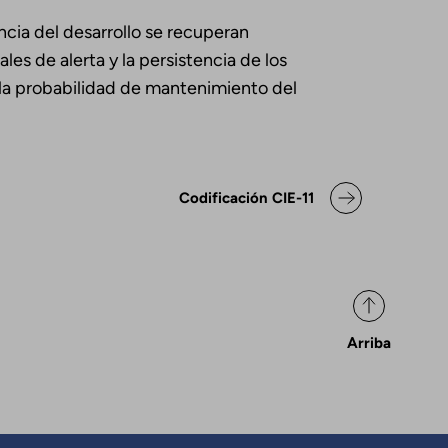
ncia del desarrollo se recuperan
es de alerta y la persistencia de los
 la probabilidad de mantenimiento del
ok para Declaración de posicio
Codificación CIE-11
Arriba