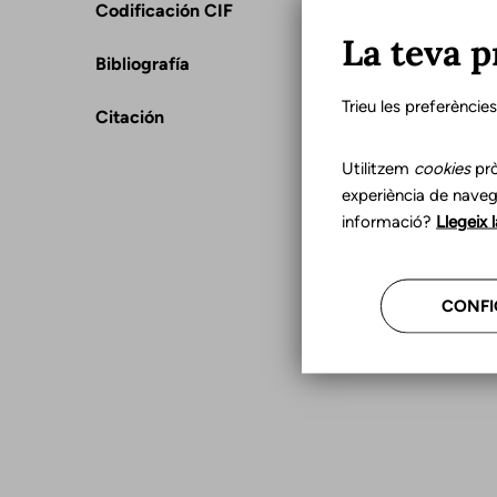
Codificación CIF
La teva p
Bibliografía
Trieu les preferèncie
Citación
Utilitzem
cookies
prò
experiència de naveg
informació?
Llegeix 
CONFI