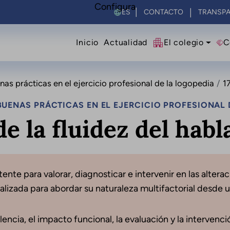
Configura
Select your language
CONTACTO
TRANSPA
Navegació principal
Inicio
Actualidad
El colegio
C
s prácticas en el ejercicio profesional de la logopedia
17
UENAS PRÁCTICAS EN EL EJERCICIO PROFESIONAL 
de la fluidez del habl
nte para valorar, diagnosticar e intervenir en las alterac
lizada para abordar su naturaleza multifactorial desde 
encia, el impacto funcional, la evaluación y la intervenció