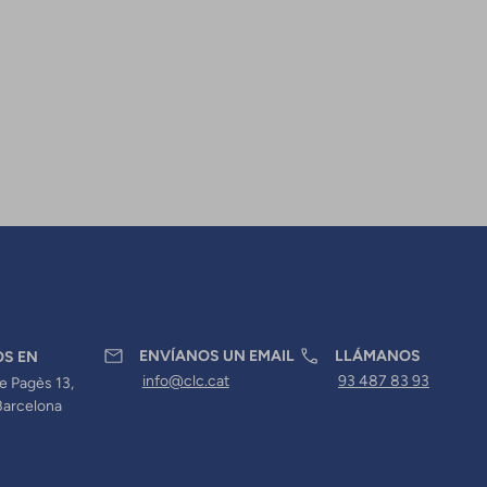
ENVÍANOS UN EMAIL
LLÁMANOS
OS EN
info@clc.cat
93 487 83 93
e Pagès 13,
Barcelona