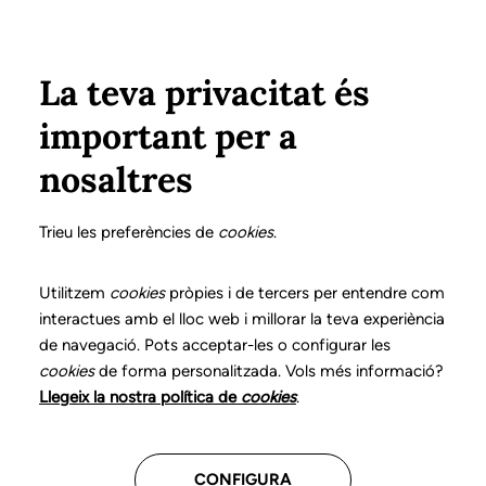
Pasar al contenido principal
Configura
Xarxes Socials
Select your language
ÁREA PRIVADA
La teva privacitat és
important per a
Inicio
Declaración de posicionamientos y buenas prácticas en el ejercicio profesional de la logopedia
3. Afasia
¿Qué es?
nosaltres
DECLARACIÓN DE POSICIONAMIENTOS Y BUENAS
PRÁCTICAS EN EL EJERCICIO PROFESIONAL DE LA
Trieu les preferències de
cookies
.
LOGOPEDIA
3. Afasia
Utilitzem
cookies
pròpies i de tercers per entendre com
interactues amb el lloc web i millorar la teva experiència
de navegació. Pots acceptar-les o configurar les
Descarga el capítulo
cookies
de forma personalitzada. Vols més informació?
Llegeix la nostra política de
cookies
.
El logopeda es el profesional sanitario competente
para evaluar, diagnosticar y llevar a cabo el
CONFIGURA