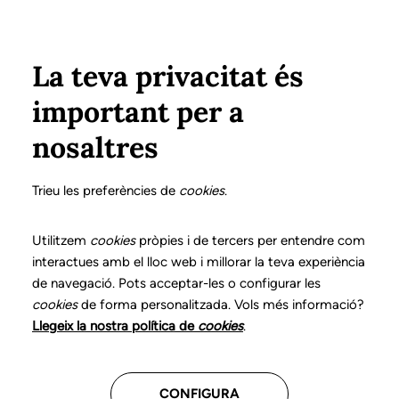
Pasar al contenido principal
Configura
Xarxes Socials
Select your language
ÁREA PRIVADA
La teva privacitat és
important per a
Inicio
Declaración de posicionamientos y buenas prácticas en el ejercicio profesional de la logopedia
3. Afasia
¿Qué es?
nosaltres
DECLARACIÓN DE POSICIONAMIENTOS Y BUENAS
PRÁCTICAS EN EL EJERCICIO PROFESIONAL DE LA
Trieu les preferències de
cookies
.
LOGOPEDIA
3. Afasia
Utilitzem
cookies
pròpies i de tercers per entendre com
interactues amb el lloc web i millorar la teva experiència
de navegació. Pots acceptar-les o configurar les
Descarga el capítulo
cookies
de forma personalitzada. Vols més informació?
Llegeix la nostra política de
cookies
.
El logopeda es el profesional sanitario competente
para evaluar, diagnosticar y llevar a cabo el
CONFIGURA