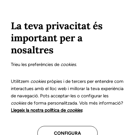
Pasar al contenido principal
Configura
Xarxes Socials
Select your language
ÁREA PRIVADA
La teva privacitat és
important per a
Inicio
Declaración de posicionamientos y buenas prácticas en el ejercicio profesional de la logopedia
7. Trastorno del desarrollo de los sonidos del habla
Diagnóstico logopédico
nosaltres
DECLARACIÓN DE POSICIONAMIENTOS Y BUENAS
PRÁCTICAS EN EL EJERCICIO PROFESIONAL DE LA
Trieu les preferències de
cookies
.
LOGOPEDIA
7. Trastorno del
Utilitzem
cookies
pròpies i de tercers per entendre com
interactues amb el lloc web i millorar la teva experiència
desarrollo de los
de navegació. Pots acceptar-les o configurar les
cookies
de forma personalitzada. Vols més informació?
sonidos del habla
Llegeix la nostra política de
cookies
.
Descarga el capítulo
CONFIGURA