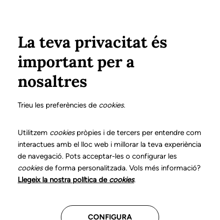
Pasar al contenido principal
Configura
Xarxes Socials
Select your language
ÁREA PRIVADA
La teva privacitat és
important per a
Inicio
Declaración de posicionamientos y buenas prácticas en el ejercicio profesional de la logopedia
8. Trastornos del desarrollo del aprendizaje
¿Cómo intervenir?
nosaltres
DECLARACIÓN DE POSICIONAMIENTOS Y BUENAS
PRÁCTICAS EN EL EJERCICIO PROFESIONAL DE LA
Trieu les preferències de
cookies
.
LOGOPEDIA
8. Trastornos del
Utilitzem
cookies
pròpies i de tercers per entendre com
interactues amb el lloc web i millorar la teva experiència
desarrollo del
de navegació. Pots acceptar-les o configurar les
cookies
de forma personalitzada. Vols més informació?
aprendizaje
Llegeix la nostra política de
cookies
.
Descarga el capítulo
CONFIGURA