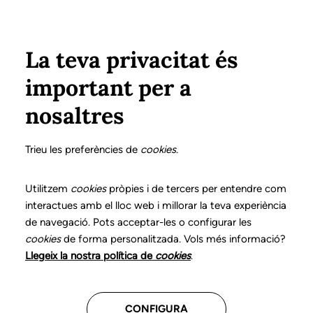
Pasar al contenido principal
Configura
Xarxes Socials
Select your language
ÁREA PRIVADA
La teva privacitat és
important per a
Inicio
Declaración de posicionamientos y buenas prácticas en el ejercicio profesional de la logopedia
16. Trastornos de la alimentación pediátricos
¿Cómo intervenir?
nosaltres
DECLARACIÓN DE POSICIONAMIENTOS Y BUENAS
PRÁCTICAS EN EL EJERCICIO PROFESIONAL DE LA
Trieu les preferències de
cookies
.
LOGOPEDIA
16. Trastornos de la
Utilitzem
cookies
pròpies i de tercers per entendre com
interactues amb el lloc web i millorar la teva experiència
alimentación
de navegació. Pots acceptar-les o configurar les
cookies
de forma personalitzada. Vols més informació?
pediátricos
Llegeix la nostra política de
cookies
.
Descarga el capítulo
CONFIGURA