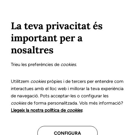
Pasar al contenido principal
Configura
Xarxes Socials
Select your language
ÁREA PRIVADA
La teva privacitat és
important per a
Inicio
Declaración de posicionamientos y buenas prácticas en el ejercicio profesional de la logopedia
18. Trastornos de la voz
¿Qué es?
nosaltres
DECLARACIÓN DE POSICIONAMIENTOS Y BUENAS
PRÁCTICAS EN EL EJERCICIO PROFESIONAL DE LA
Trieu les preferències de
cookies
.
LOGOPEDIA
18. Trastornos de la voz
Utilitzem
cookies
pròpies i de tercers per entendre com
interactues amb el lloc web i millorar la teva experiència
de navegació. Pots acceptar-les o configurar les
Descarga el capítulo
cookies
de forma personalitzada. Vols més informació?
Llegeix la nostra política de
cookies
.
El logopeda es el profesional sanitario competente
para prevenir, evaluar, diagnosticar y llevar a cabo el
CONFIGURA