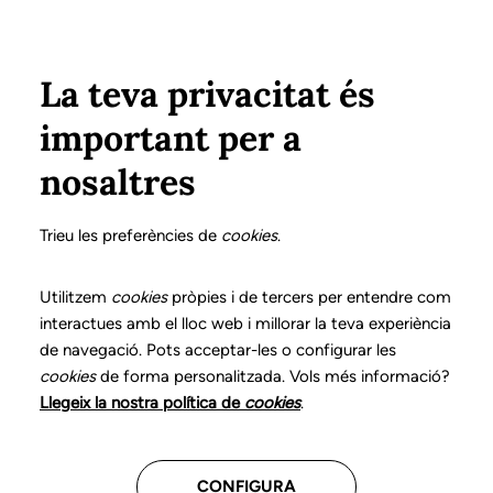
Pasar al contenido principal
Configura
Xarxes Socials
Select your language
ÁREA PRIVADA
La teva privacitat és
important per a
Inicio
Declaración de posicionamientos y buenas prácticas en el ejercicio profesional de la logopedia
18. Trastornos de la voz
¿Qué es?
nosaltres
DECLARACIÓN DE POSICIONAMIENTOS Y BUENAS
PRÁCTICAS EN EL EJERCICIO PROFESIONAL DE LA
Trieu les preferències de
cookies
.
LOGOPEDIA
18. Trastornos de la voz
Utilitzem
cookies
pròpies i de tercers per entendre com
interactues amb el lloc web i millorar la teva experiència
de navegació. Pots acceptar-les o configurar les
Descarga el capítulo
cookies
de forma personalitzada. Vols més informació?
Llegeix la nostra política de
cookies
.
El logopeda es el profesional sanitario competente
para prevenir, evaluar, diagnosticar y llevar a cabo el
CONFIGURA