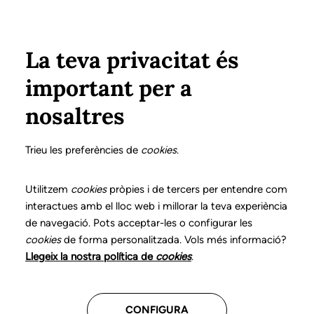
Pasar al contenido principal
Configura
Xarxes Socials
Select your language
ÁREA PRIVADA
La teva privacitat és
important per a
Inicio
Declaración de posicionamientos y buenas prácticas en el ejercicio profesional de la logopedia
18. Trastornos de la voz
¿Qué es?
nosaltres
DECLARACIÓN DE POSICIONAMIENTOS Y BUENAS
PRÁCTICAS EN EL EJERCICIO PROFESIONAL DE LA
Trieu les preferències de
cookies
.
LOGOPEDIA
18. Trastornos de la voz
Utilitzem
cookies
pròpies i de tercers per entendre com
interactues amb el lloc web i millorar la teva experiència
de navegació. Pots acceptar-les o configurar les
Descarga el capítulo
cookies
de forma personalitzada. Vols més informació?
Llegeix la nostra política de
cookies
.
El logopeda es el profesional sanitario competente
para prevenir, evaluar, diagnosticar y llevar a cabo el
CONFIGURA