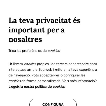
Pasar al contenido principal
Configura
Xarxes Socials
Select your language
ÁREA PRIVADA
La teva privacitat és
important per a
Inicio
Declaración de posicionamientos y buenas prácticas en el ejercicio profesional de la logopedia
1. Hipoacusia periférica
¿Qué es?
nosaltres
DECLARACIÓN DE POSICIONAMIENTOS Y BUENAS
PRÁCTICAS EN EL EJERCICIO PROFESIONAL DE LA
Trieu les preferències de
cookies
.
LOGOPEDIA
1. Hipoacusia periférica
Utilitzem
cookies
pròpies i de tercers per entendre com
interactues amb el lloc web i millorar la teva experiència
de navegació. Pots acceptar-les o configurar les
Descarga el capítulo
cookies
de forma personalitzada. Vols més informació?
Llegeix la nostra política de
cookies
.
El logopeda es el profesional sanitario competente
para evaluar, diagnosticar e intervenir en los
CONFIGURA