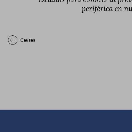
periférica en nu
Enlaces transversales de Bo
Causas