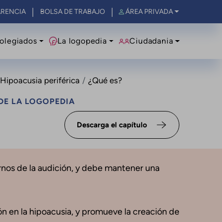
RENCIA
BOLSA DE TRABAJO
ÁREA PRIVADA
olegiados
La logopedia
Ciudadania
. Hipoacusia periférica
¿Qué es?
DE LA LOGOPEDIA
Descarga el capítulo
ornos de la audición, y debe mantener una
ión en la hipoacusia, y promueve la creación de