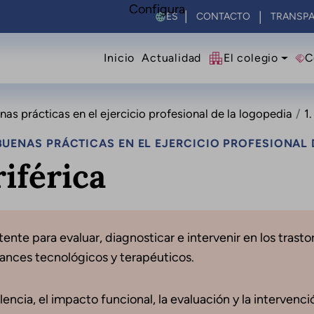
Configura
Select your language
CONTACTO
TRANSPA
Navegació principal
Inicio
Actualidad
El colegio
C
s prácticas en el ejercicio profesional de la logopedia
1
UENAS PRÁCTICAS EN EL EJERCICIO PROFESIONAL 
riférica
ente para evaluar, diagnosticar e intervenir en los trast
vances tecnológicos y terapéuticos.
lencia, el impacto funcional, la evaluación y la intervenc