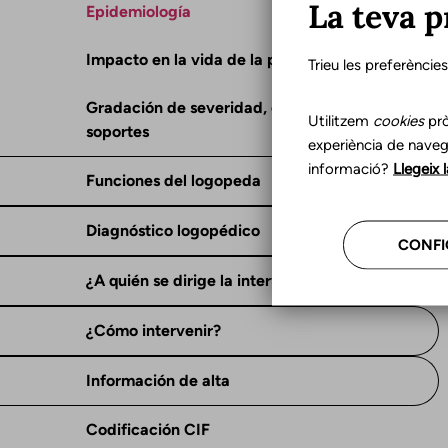
La teva p
Epidemiología
Impacto en la vida de la persona
Trieu les preferèncie
Gradación de severidad, consecuencias y
Utilitzem
cookies
prò
soportes
experiència de naveg
informació?
Llegeix 
Funciones del logopeda
Diagnóstico logopédico
CONFI
¿A quién se dirige la intervención?
¿Cómo intervenir?
Información de alta
Codificación CIF