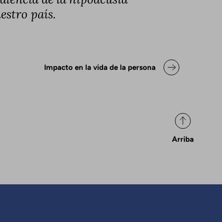
estro país.
ok para Declaración de posicio
Impacto en la vida de la persona
Arriba