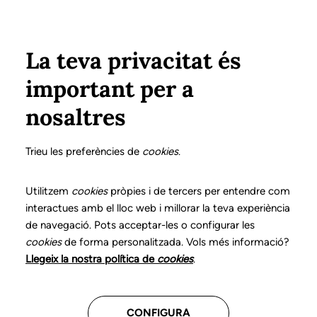
Pasar al contenido principal
Configura
Xarxes Socials
Select your language
ÁREA PRIVADA
La teva privacitat és
important per a
Inicio
Declaración de posicionamientos y buenas prácticas en el ejercicio profesional de la logopedia
16. Trastornos de la alimentación pediátricos
¿Qué es?
nosaltres
DECLARACIÓN DE POSICIONAMIENTOS Y BUENAS
PRÁCTICAS EN EL EJERCICIO PROFESIONAL DE LA
Trieu les preferències de
cookies
.
LOGOPEDIA
16. Trastornos de la
Utilitzem
cookies
pròpies i de tercers per entendre com
interactues amb el lloc web i millorar la teva experiència
alimentación
de navegació. Pots acceptar-les o configurar les
cookies
de forma personalitzada. Vols més informació?
pediátricos
Llegeix la nostra política de
cookies
.
Descarga el capítulo
CONFIGURA