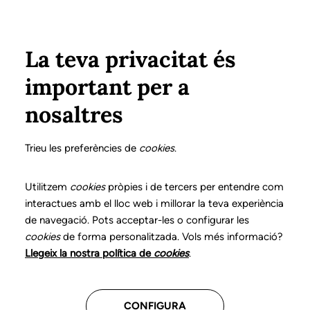
Pasar al contenido principal
Configura
Xarxes Socials
Select your language
ÁREA PRIVADA
La teva privacitat és
important per a
Inicio
Declaración de posicionamientos y buenas prácticas en el ejercicio profesional de la logopedia
16. Trastornos de la alimentación pediátricos
¿Qué es?
nosaltres
DECLARACIÓN DE POSICIONAMIENTOS Y BUENAS
PRÁCTICAS EN EL EJERCICIO PROFESIONAL DE LA
Trieu les preferències de
cookies
.
LOGOPEDIA
16. Trastornos de la
Utilitzem
cookies
pròpies i de tercers per entendre com
interactues amb el lloc web i millorar la teva experiència
alimentación
de navegació. Pots acceptar-les o configurar les
cookies
de forma personalitzada. Vols més informació?
pediátricos
Llegeix la nostra política de
cookies
.
Descarga el capítulo
CONFIGURA