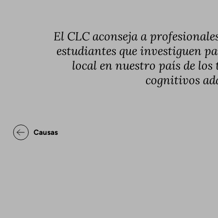
El CLC aconseja a profesionales
estudiantes que investiguen pa
local en nuestro país de los
cognitivos ad
Enlaces transversales de Bo
Causas