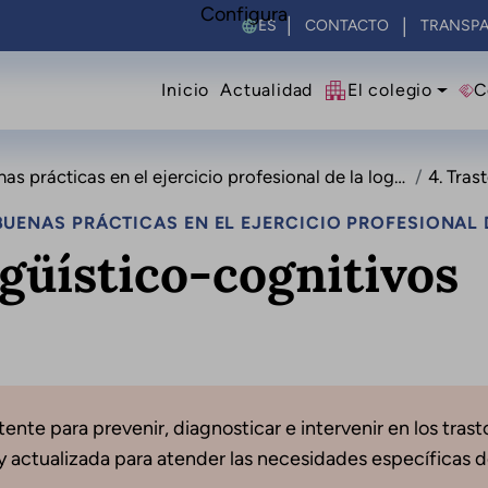
Configura
Select your language
CONTACTO
TRANSPA
Navegació principal
Inicio
Actualidad
El colegio
C
rácticas en el ejercicio profesional de la logopedia
4. Trast
UENAS PRÁCTICAS EN EL EJERCICIO PROFESIONAL 
ngüístico-cognitivos
ente para prevenir, diagnosticar e intervenir en los trast
actualizada para atender las necesidades específicas d