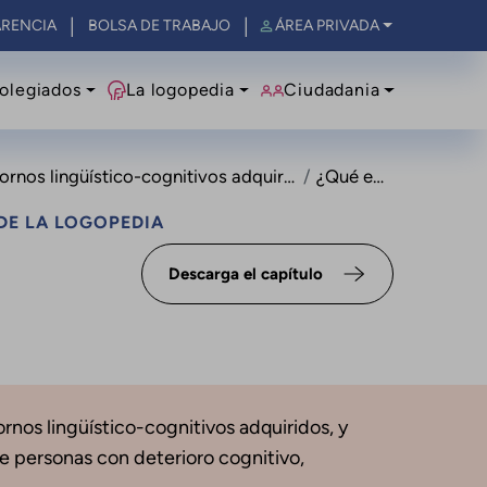
RENCIA
BOLSA DE TRABAJO
ÁREA PRIVADA
olegiados
La logopedia
Ciudadania
ornos lingüístico-cognitivos adquiridos
¿Qué es?
DE LA LOGOPEDIA
Descarga el capítulo
ornos lingüístico-cognitivos adquiridos, y
e personas con deterioro cognitivo,