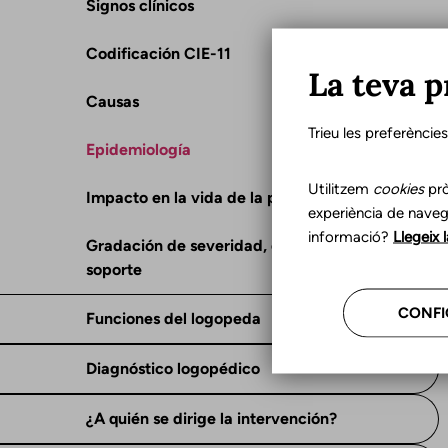
Signos clínicos
Codificación CIE-11
La teva p
Causas
Trieu les preferèncie
Epidemiología
Utilitzem
cookies
prò
Impacto en la vida de la persona
experiència de naveg
informació?
Llegeix 
Gradación de severidad, consecuencias y
soporte
CONFI
Funciones del logopeda
Diagnóstico logopédico
¿A quién se dirige la intervención?