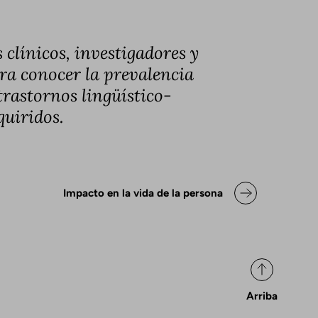
 clínicos, investigadores y
ra conocer la prevalencia
 trastornos lingüístico-
quiridos.
ok para Declaración de posicio
Impacto en la vida de la persona
Arriba