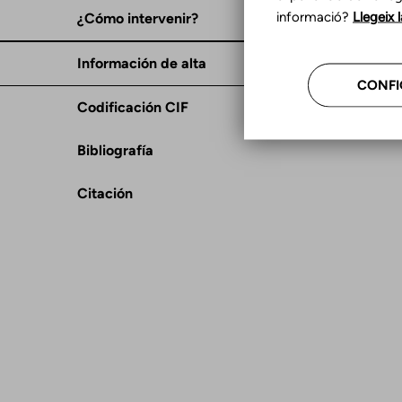
informació?
Llegeix 
¿Cómo intervenir?
Información de alta
CONFI
Codificación CIF
Bibliografía
Citación