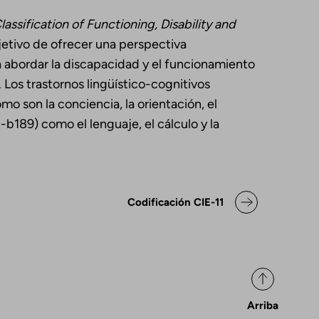
Classification of
Functioning, Disability
and
jetivo de ofrecer una perspectiva
a abordar la discapacidad y el funcionamiento
 Los trastornos lingüístico-cognitivos
o son la conciencia, la orientación, el
b189) como el lenguaje, el cálculo y la
ok para Declaración de posicio
Codificación CIE-11
Arriba