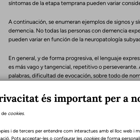
síntomas de la etapa temprana pueden variar consi
A continuación, se enumeran ejemplos de signos y s
demencia. No todas las personas con demencia expe
pueden variar en función de la neuropatología subyace
En general, y de forma progresiva, el lenguaje expres
es más vago y tangencial, repetitivo o perseverante.
palabras, dificultad de evocación, sobre todo de no
circunloquios y de errores gramaticales como el uso i
verbos auxiliares, y muchos enunciados quedan inco
rivacitat és important per a n
continuarlos. Progresivamente, el habla significativa e
se instaura el mutismo.
s de
cookies
.
En la vertiente comprensiva se imponen las dificulta
pies i de tercers per entendre com interactues amb el lloc web i mil
largas y, progresivamente, para poder seguir una con
ació. Pots acceptar-les o configurar les
cookies
de forma personali