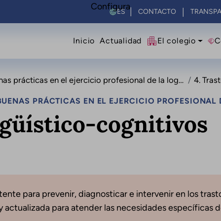
Configura
Select your language
CONTACTO
TRANSPA
Navegació principal
Inicio
Actualidad
El colegio
C
rácticas en el ejercicio profesional de la logopedia
4. Trast
UENAS PRÁCTICAS EN EL EJERCICIO PROFESIONAL 
ngüístico-cognitivos
ente para prevenir, diagnosticar e intervenir en los trast
actualizada para atender las necesidades específicas d