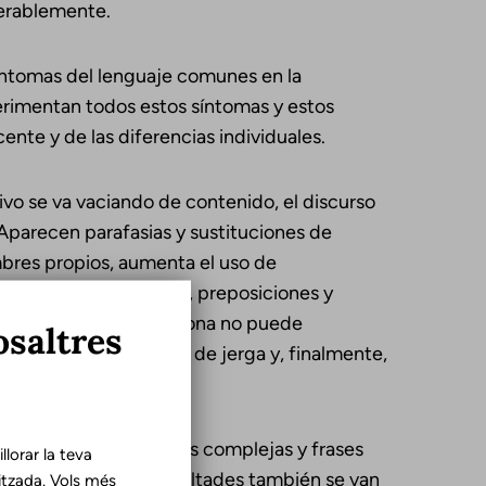
derablemente.
íntomas del lenguaje comunes en la
rimentan todos estos síntomas y estos
nte y de las diferencias individuales.
ivo se va vaciando de contenido, el discurso
 Aparecen parafasias y sustituciones de
mbres propios, aumenta el uso de
ncorrecto de artículos, preposiciones y
nclusos porque la persona no puede
osaltres
s sustituida por el uso de jerga y, finalmente,
des para seguir órdenes complejas y frases
lorar la teva
versación. Estas dificultades también se van
tzada. Vols més