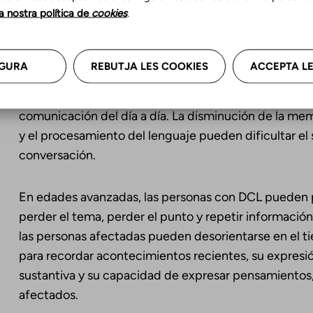
la nostra política de
cookies
.
manifestando en el lenguaje escrito, tanto en lectura
se observa errores en la selección y el mantenimient
conversación, así como regresión a la lengua primaria
GURA
REBUTJA LES COOKIES
ACCEPTA LE
Los cambios cognitivos asociados a la demencia pued
comunicación del día a día. La disminución de la mem
y el procesamiento del lenguaje pueden dificultar el 
conversación.
En edades avanzadas, las personas con DCL pueden 
perder el tema, perder el punto y repetir información
las personas afectadas pueden desorientarse en el ti
para recordar acontecimientos recientes, su expresi
sustantiva y su capacidad de expresar pensamientos
afectados.