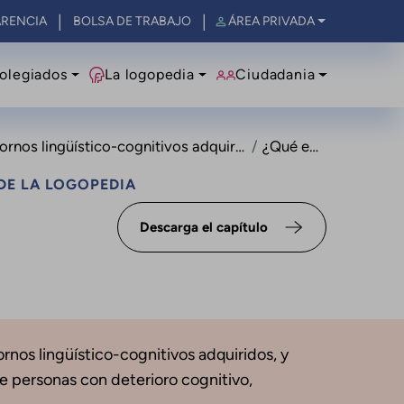
RENCIA
BOLSA DE TRABAJO
ÁREA PRIVADA
olegiados
La logopedia
Ciudadania
ornos lingüístico-cognitivos adquiridos
¿Qué es?
DE LA LOGOPEDIA
Descarga el capítulo
ornos lingüístico-cognitivos adquiridos, y
e personas con deterioro cognitivo,