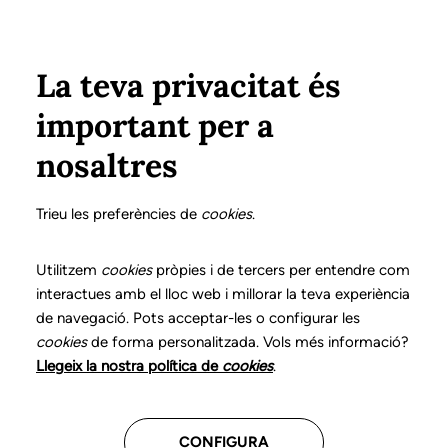
Pasar al contenido principal
Configura
Xarxes Socials
Select your language
ÁREA PRIVADA
La teva privacitat és
important per a
Inicio
Declaración de posicionamientos y buenas prácticas en el ejercicio profesional de la logopedia
4. Trastornos lingüístico-cognitivos adquiridos
¿Qué es?
nosaltres
DECLARACIÓN DE POSICIONAMIENTOS Y BUENAS
PRÁCTICAS EN EL EJERCICIO PROFESIONAL DE LA
Trieu les preferències de
cookies
.
LOGOPEDIA
4. Trastornos
Utilitzem
cookies
pròpies i de tercers per entendre com
interactues amb el lloc web i millorar la teva experiència
lingüístico-cognitivos
de navegació. Pots acceptar-les o configurar les
cookies
de forma personalitzada. Vols més informació?
adquiridos
Llegeix la nostra política de
cookies
.
Descarga el capítulo
CONFIGURA