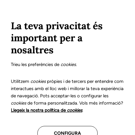
Vés al contingut
Configura
Xarxes Socials
Select your language
ÀREA PRIVADA
La teva privacitat és
important per a
Inici
Declaració de posicionaments i bones pràctiques en l'exercici professional de la logopèdia
8. Trastorns del desenvolupament de l'aprenentatge
Què és?
nosaltres
DECLARACIÓ DE POSICIONAMENTS I BONES
PRÀCTIQUES EN L'EXERCICI PROFESSIONAL DE LA
Trieu les preferències de
cookies
.
LOGOPÈDIA
8. Trastorns del
Utilitzem
cookies
pròpies i de tercers per entendre com
interactues amb el lloc web i millorar la teva experiència
desenvolupament de
de navegació. Pots acceptar-les o configurar les
cookies
de forma personalitzada. Vols més informació?
l'aprenentatge
Llegeix la nostra política de
cookies
.
Descarrega el capítol
CONFIGURA