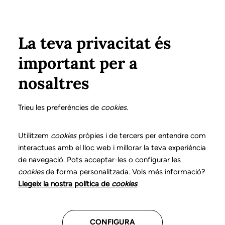
Pasar al contenido principal
Configura
Xarxes Socials
Select your language
ÁREA PRIVADA
La teva privacitat és
important per a
Inicio
Declaración de posicionamientos y buenas prácticas en el ejercicio profesional de la logopedia
6. Trastornos del Espectro Autista
¿Qué es?
nosaltres
DECLARACIÓN DE POSICIONAMIENTOS Y BUENAS
PRÁCTICAS EN EL EJERCICIO PROFESIONAL DE LA
Trieu les preferències de
cookies
.
LOGOPEDIA
6. Trastornos del
Utilitzem
cookies
pròpies i de tercers per entendre com
interactues amb el lloc web i millorar la teva experiència
Espectro Autista
de navegació. Pots acceptar-les o configurar les
cookies
de forma personalitzada. Vols més informació?
Descarga el capítulo
Llegeix la nostra política de
cookies
.
CONFIGURA