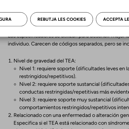
Especificadores del diagnóstico del TEA
GURA
REBUTJA LES COOKIES
ACCEPTA LE
Los especificadores se utilizan para describir mejor l
individuo. Carecen de códigos separados, pero se incl
Nivel de gravedad del TEA:
Nivel 1: requiere soporte (dificultades leves e
restringidos/repetitivos).
Nivel 2: requiere soporte sustancial (dificultad
conductas restringidas/repetitivas más evidente
Nivel 3: requiere soporte muy sustancial (dificu
comportamientos restringidos/repetitivos inten
Relacionado con una enfermedad o alteración gené
Especifica si el TEA está relacionado con síndrome