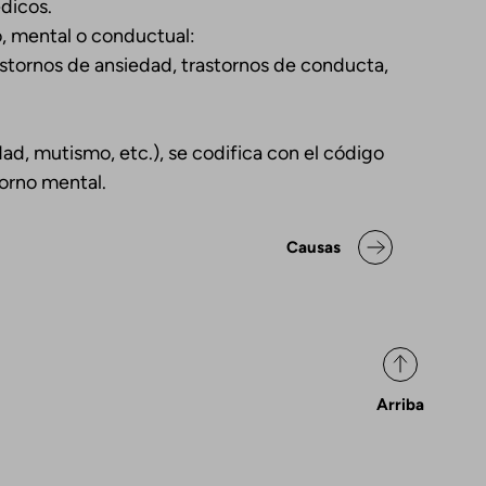
édicos.
o, mental o conductual:
stornos de ansiedad, trastornos de conducta,
ad, mutismo, etc.), se codifica con el código
torno mental.
ok para Declaración de posicio
Causas
Arriba