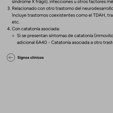
síndrome X frágil), infecciones u otros factores m
Relacionado con otro trastorno del neurodesarroll
Incluye trastornos coexistentes como el TDAH, tra
etc.
Con catatonía asociada:
Si se presentan síntomas de catatonía (inmovilid
adicional 6A40 - Catatonía asociada a otro tras
Enlaces transversales de Bo
Signos clínicos