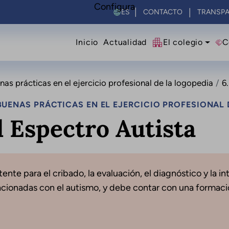
Configura
Select your language
CONTACTO
TRANSPA
Navegació principal
Inicio
Actualidad
El colegio
C
s prácticas en el ejercicio profesional de la logopedia
6
UENAS PRÁCTICAS EN EL EJERCICIO PROFESIONAL 
l Espectro Autista
ente para el cribado, la evaluación, el diagnóstico y la in
acionadas con el autismo, y debe contar con una formació