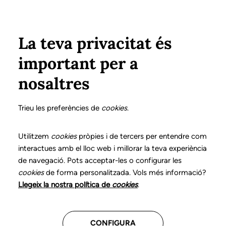
Pasar al contenido principal
Configura
Xarxes Socials
Select your language
ÁREA PRIVADA
La teva privacitat és
important per a
Inicio
Declaración de posicionamientos y buenas prácticas en el ejercicio profesional de la logopedia
6. Trastornos del Espectro Autista
¿Qué es?
nosaltres
DECLARACIÓN DE POSICIONAMIENTOS Y BUENAS
PRÁCTICAS EN EL EJERCICIO PROFESIONAL DE LA
Trieu les preferències de
cookies
.
LOGOPEDIA
6. Trastornos del
Utilitzem
cookies
pròpies i de tercers per entendre com
interactues amb el lloc web i millorar la teva experiència
Espectro Autista
de navegació. Pots acceptar-les o configurar les
cookies
de forma personalitzada. Vols més informació?
Descarga el capítulo
Llegeix la nostra política de
cookies
.
CONFIGURA