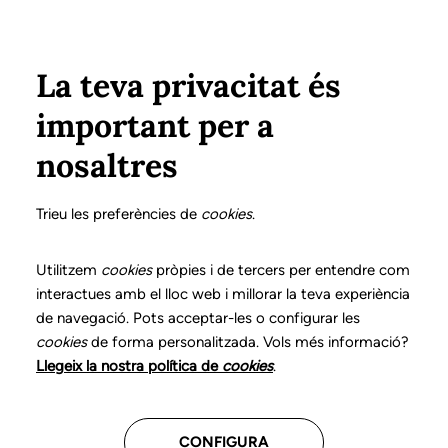
Pasar al contenido principal
Configura
Xarxes Socials
Select your language
ÁREA PRIVADA
La teva privacitat és
important per a
Inicio
Declaración de posicionamientos y buenas prácticas en el ejercicio profesional de la logopedia
15. Trastornos aerodigestivos
¿Qué es?
nosaltres
DECLARACIÓN DE POSICIONAMIENTOS Y BUENAS
PRÁCTICAS EN EL EJERCICIO PROFESIONAL DE LA
Trieu les preferències de
cookies
.
LOGOPEDIA
15. Trastornos
Utilitzem
cookies
pròpies i de tercers per entendre com
interactues amb el lloc web i millorar la teva experiència
aerodigestivos
de navegació. Pots acceptar-les o configurar les
cookies
de forma personalitzada. Vols més informació?
Descarga el capítulo
Llegeix la nostra política de
cookies
.
CONFIGURA