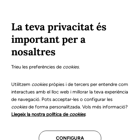
Pasar al contenido principal
Configura
Xarxes Socials
Select your language
ÁREA PRIVADA
La teva privacitat és
important per a
Inicio
Declaración de posicionamientos y buenas prácticas en el ejercicio profesional de la logopedia
5. Trastornos del lenguaje infantil
¿Qué es?
nosaltres
DECLARACIÓN DE POSICIONAMIENTOS Y BUENAS
PRÁCTICAS EN EL EJERCICIO PROFESIONAL DE LA
Trieu les preferències de
cookies
.
LOGOPEDIA
5. Trastornos del
Utilitzem
cookies
pròpies i de tercers per entendre com
interactues amb el lloc web i millorar la teva experiència
lenguaje infantil
de navegació. Pots acceptar-les o configurar les
cookies
de forma personalitzada. Vols més informació?
Descarga el capítulo
Llegeix la nostra política de
cookies
.
CONFIGURA