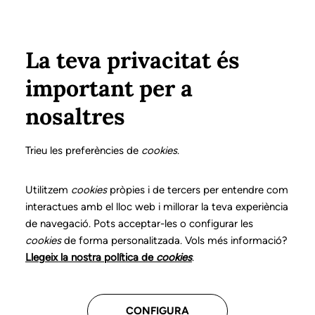
Pasar al contenido principal
Configura
Xarxes Socials
Select your language
ÁREA PRIVADA
La teva privacitat és
important per a
Inicio
Declaración de posicionamientos y buenas prácticas en el ejercicio profesional de la logopedia
5. Trastornos del lenguaje infantil
¿Qué es?
nosaltres
DECLARACIÓN DE POSICIONAMIENTOS Y BUENAS
PRÁCTICAS EN EL EJERCICIO PROFESIONAL DE LA
Trieu les preferències de
cookies
.
LOGOPEDIA
5. Trastornos del
Utilitzem
cookies
pròpies i de tercers per entendre com
interactues amb el lloc web i millorar la teva experiència
lenguaje infantil
de navegació. Pots acceptar-les o configurar les
cookies
de forma personalitzada. Vols més informació?
Descarga el capítulo
Llegeix la nostra política de
cookies
.
CONFIGURA