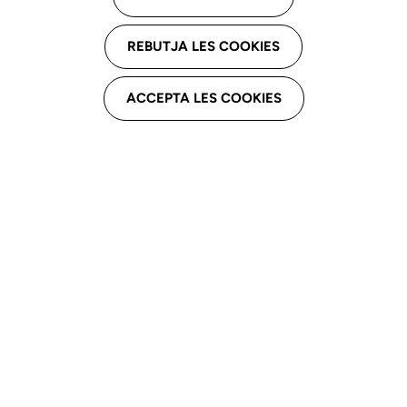
El logopeda es el profesional sanitario competente
para evaluar, diagnosticar, prevenir, intervenir y llevar
REBUTJA LES COOKIES
a cabo el mantenimiento de las funciones
comunicativas en los trastornos del lenguaje infantil,
ACCEPTA LES COOKIES
y debe contar con formación específica y actualizada
para garantizar una práctica clínica rigurosa y ética.
El CLC promueve la investigación sobre la
prevalencia, la evaluación y la intervención en los
trastornos del lenguaje infantil, impulsa el desarrollo y
la adaptación de instrumentos de evaluación e
intervención en catalán y castellano y en coherencia
con el contexto cultural y educativo.
El CLC defiende un abordaje interdisciplinario y
basado en la evidencia para el tratamiento de los