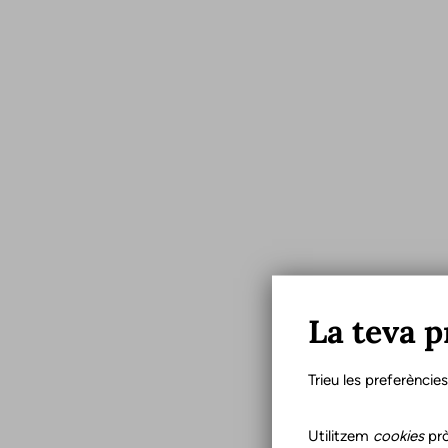
La teva p
Trieu les preferèncie
Utilitzem
cookies
prò