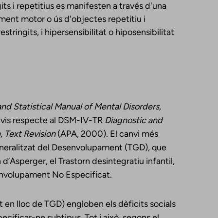
its i repetitius es manifesten a través d'una
iment motor o ús d'objectes repetitiu i
estringits, i hipersensibilitat o hiposensibilitat
nd Statistical Manual of Mental Disorders,
anvis respecte al DSM-IV-TR
Diagnostic and
, Text Revision
(APA, 2000). El canvi més
Generalitzat del Desenvolupament (TGD), que
 d’Asperger, el Trastorn desintegratiu infantil,
senvolupament No Especificat.
at en lloc de TGD) engloben els dèficits socials
cificar-ne subtipus. Tot i això, segons el