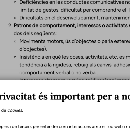
Deficiències en les conductes comunicatives no 
limitat de gestos, dificultat per comprendre el 
Dificultats en el desenvolupament, manteniment 
Patrons de comportament, interessos o activitats res
dos dels següents:
Moviments motors, ús d’objectes o parla estereoti
d’objectes).
Insistència en què les coses, activitats, etc. es 
tendència a la rigidesa, rebuig als canvis, adhesió
comportament verbal o no verbal.
Interessos altament restringits i fixacions inten
enfocament.
rivacitat és important per a n
Hiper- o hiporeactivitat a estímuls sensorials o 
l’entorn.
s de
cookies
.
Criteris addicionals:
pies i de tercers per entendre com interactues amb el lloc web i mil