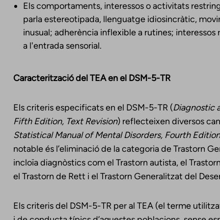
Els comportaments, interessos o activitats restring
parla estereotipada, llenguatge idiosincràtic, mov
inusual; adherència inflexible a rutines; interessos r
a l'entrada sensorial.
Caracterització del TEA en el DSM-5-TR
Els criteris especificats en el DSM-5-TR (
Diagnostic a
Fifth Edition, Text Revision
) reflecteixen diversos c
Statistical Manual of Mental Disorders, Fourth Edition
notable és l’eliminació de la categoria de Trastorn 
incloïa diagnòstics com el Trastorn autista, el Trastorn
el Trastorn de Rett i el Trastorn Generalitzat del De
Els criteris del DSM-5-TR per al TEA (el terme utilitz
i de conducta típics d’aquestes poblacions, sense espe