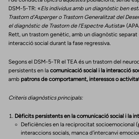
DSM-5-TR: «
Els individus amb un diagnòstic ben est
Trastorn d’Asperger o Trastorn Generalitzat del Des
el diagnòstic de Trastorn de l’Espectre Autista
» (APA
Rett, un trastorn genètic, amb un diagnòstic separat 
interacció social durant la fase regressiva.
Segons el DSM-5-TR el TEA és un trastorn del neuro
persistents en la
comunicació social i la interacció so
amb
patrons de comportament, interessos o activitats 
Criteris diagnòstics principals:
Dèficits persistents en la comunicació social i la in
Deficiències en la reciprocitat socioemocional (p.
interaccions socials, manca d’intercanvi emocion