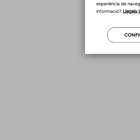
experiència de naveg
informació?
Llegeix 
CONFI