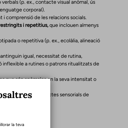
verbals (p. ex., contacte visual anòmal, ús
llenguatge corporal).
i comprensió de les relacions socials.
tringits i repetitius,
que inclouen almenys
pada o repetitiva (p. ex., ecolàlia, alineació
mantinguin igual, necessitat de rutina,
 inflexible a rutines o patrons ritualitzats de
ses que són anòmales en la seva intensitat o
osaltres
interès inusual en aspectes sensorials de
lorar la teva