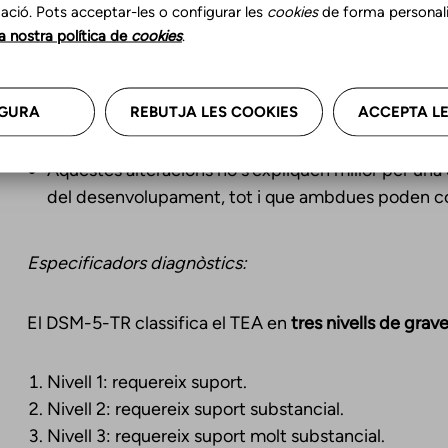
ació. Pots acceptar-les o configurar les
cookies
de forma personali
Els símptomes han d’estar presents des de les pr
la nostra política de
cookies
.
poden no manifestar-se plenament fins que les de
l’individu).
GURA
REBUTJA LES COOKIES
ACCEPTA LE
Els símptomes causen un deteriorament clínicamen
funcionament personal, social, acadèmic o laboral.
Aquestes alteracions no s’expliquen millor per una d
del desenvolupament, tot i que ambdues poden coe
Especificadors diagnòstics:
El DSM-5-TR classifica el TEA en
tres nivells de grav
Nivell 1: requereix suport.
Nivell 2: requereix suport substancial.
Nivell 3: requereix suport molt substancial.