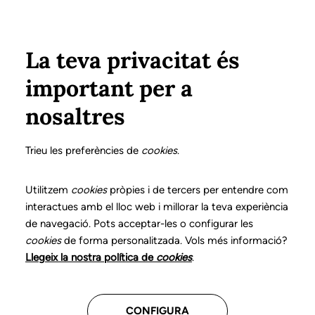
Vés al contingut
Configura
Xarxes Socials
Select your language
ÀREA PRIVADA
La teva privacitat és
important per a
Inici
Declaració de posicionaments i bones pràctiques en l'exercici professional de la logopèdia
5. Trastorns del llenguatge infantil
Què és?
nosaltres
DECLARACIÓ DE POSICIONAMENTS I BONES
PRÀCTIQUES EN L'EXERCICI PROFESSIONAL DE LA
Trieu les preferències de
cookies
.
LOGOPÈDIA
5. Trastorns del
Utilitzem
cookies
pròpies i de tercers per entendre com
interactues amb el lloc web i millorar la teva experiència
llenguatge infantil
de navegació. Pots acceptar-les o configurar les
cookies
de forma personalitzada. Vols més informació?
Descarrega el capítol
Llegeix la nostra política de
cookies
.
CONFIGURA